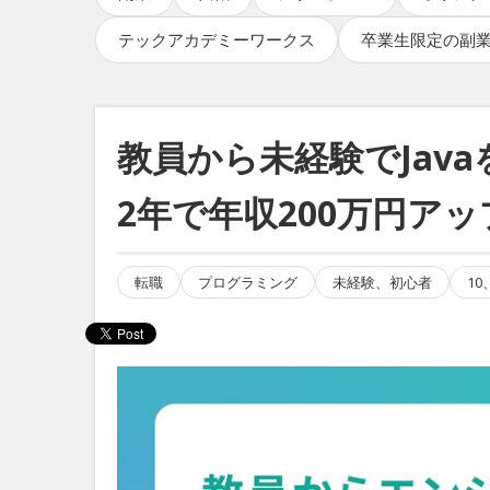
テックアカデミーワークス
卒業生限定の副
教員から未経験でJav
2年で年収200万円ア
転職
プログラミング
未経験、初心者
10