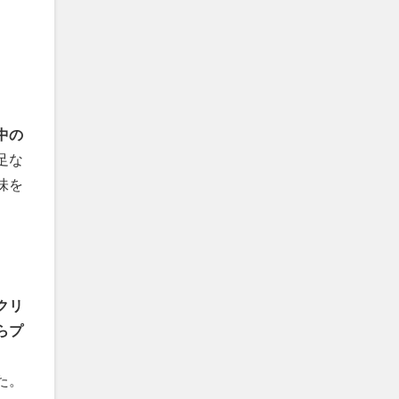
中の
足な
味を
クリ
らプ
た。