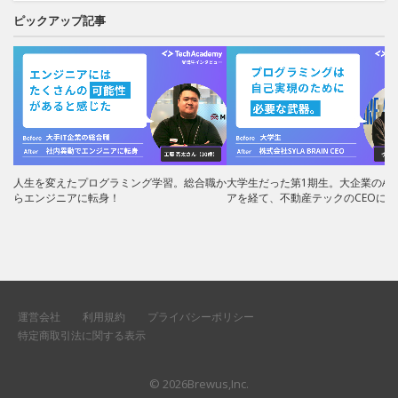
ピックアップ記事
人生を変えたプログラミング学習。総合職か
大学生だった第1期生。大企業のAI
らエンジニアに転身！
アを経て、不動産テックのCEOに！
運営会社
利用規約
プライバシーポリシー
特定商取引法に関する表示
©
2026
Brewus,Inc.