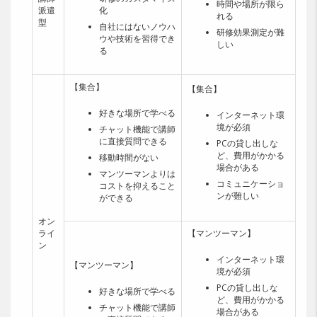
時間や場所が限ら
派遣
化
れる
型
自社にはないノウハ
研修効果測定が難
ウや技術を習得でき
しい
る
【集合】
【集合】
好きな場所で学べる
インターネット環
境が必須
チャット機能で講師
に直接質問できる
PCの貸し出しな
ど、費用がかかる
移動時間がない
場合がある
マンツーマンよりは
コミュニケーショ
コストを抑えること
ンが難しい
ができる
オン
ライ
【マンツーマン】
ン
インターネット環
【マンツーマン】
境が必須
PCの貸し出しな
好きな場所で学べる
ど、費用がかかる
チャット機能で講師
場合がある