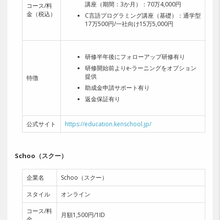
講座（期間：3か月）：
70万4,000円
コース/料
金（税込）
C言語プログラミング講座（基礎）：通学型
17万500円/一社向け15万5,000円
研修半年後にフォローアップ研修有り
研修開始前よりe-ラーニングをオプション
提供
特徴
助成金申請サポート有り
返金保証有り
公式サイト
https://education.kenschool.jp/
Schoo（スクー）
企業名
Schoo（スクー）
スタイル
オンライン
コース/料
月額1,500円/1ID
金