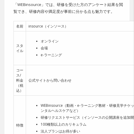
「WEBinsource」では、研修を受けた方のアンケート結果を閲
覧でき、研修内容や満足度が事前に分かる点も魅力です。
名前
insource（インソース）
オンライン
スタ
会場
イル
e-ラーニング
コー
ス/
料金
公式サイトから問い合わせ
（税
込）
WEBinsource（動画・e-ラーニング教材・研修見学チケ
ンタルヘルスケアなど）
研修リクエストサービス（インソースの公開講座を追加開
100種類以上のカリキュラム
特徴
法人プランはお得が多い