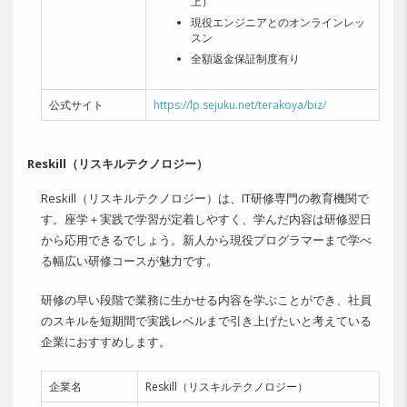
上）
現役エンジニアとのオンラインレッ
スン
全額返金保証制度有り
公式サイト
https://lp.sejuku.net/terakoya/biz/
Reskill（リスキルテクノロジー）
Reskill（リスキルテクノロジー）は、IT研修専門の教育機関で
す。座学＋実践で学習が定着しやすく、学んだ内容は研修翌日
から応用できるでしょう。新人から現役プログラマーまで学べ
る幅広い研修コースが魅力です。
研修の早い段階で業務に生かせる内容を学ぶことができ、社員
のスキルを短期間で実践レベルまで引き上げたいと考えている
企業におすすめします。
企業名
Reskill（リスキルテクノロジー）