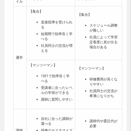
イル
【集合】
【集合】
直接指導を受けられ
スケジュール調整
る
が難しい
短期間で効率良く学
社員によって学習
べる
定着度に差が出る
社員同士の交流が増
場合がある
える
通学
【マンツーマン】
【マンツーマン】
1対1で効率良く学
研修費用が高くな
べる
りやすい
受講者に合ったレベ
社員同士の交流が
ルの学習ができる
希薄になりがち
講師に質問しやすい
自社に合った講師が
講師代や委託代が
選べる
必要
講師
研修のカスタマイズ