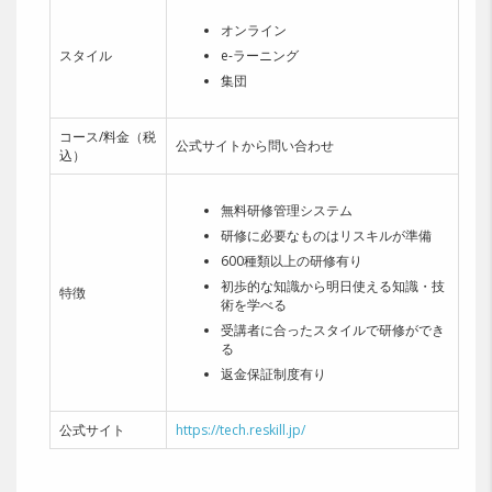
オンライン
スタイル
e-ラーニング
集団
コース/料金（税
公式サイトから問い合わせ
込）
無料研修管理システム
研修に必要なものはリスキルが準備
600種類以上の研修有り
初歩的な知識から明日使える知識・技
特徴
術を学べる
受講者に合ったスタイルで研修ができ
る
返金保証制度有り
公式サイト
https://tech.reskill.jp/