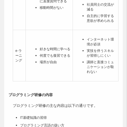
に直接質問できる
社員同士の交流が
移動時間がない
減る
⾃主的に学習する
意欲が求められる
インターネット環
境が必須
好きな時間に学べる
e-ラ
実技を伴うスキル
ーニ
何度でも復習できる
が習得しにくい
ング
場所が自由
講師と直接コミュ
ニケーションが取
れない
プログラミング研修の内容
プログラミング研修の主な内容は以下の通りです。
IT基礎知識の習得
プログラミング言語の扱い方