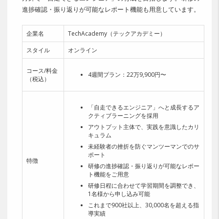
進捗確認・振り返りが可能なレポート機能も用意しています。
企業名
TechAcademy（テックアカデミー）
スタイル
オンライン
コース/料金
4週間プラン：22
万9,900円〜
（税込）
「自走できるエンジニア」へと成長するア
クティブラーニングを採用
アウトプット主体で、実践を意識したカリ
キュラム
未経験者の挫折を防ぐマンツーマンでのサ
ポート
特徴
研修の進捗確認・振り返りが可能なレポー
ト機能をご用意
研修日程に合わせて学習期間を調整でき、
1名様から申し込み可能
これまで900社以上、30,000名を超える指
導実績