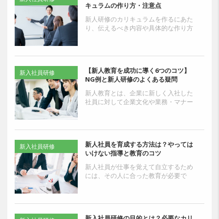
キュラムの作り方・注意点
新人研修のカリキュラムを作るにあた
り、伝えるべき内容や具体的な作り方
で悩んでいる研修担当の人もいるので
はないでしょう。新人研修カリキュラ
ムの作り込みが甘いと、新...
【新人教育を成功に導く6つのコツ】
新入社員研修
NG例と新人研修のよくある疑問
新人教育とは、企業に新しく入社した
社員に対して企業文化や業務・マナー
などの基礎的な知識やスキルを習得し
てもらう取り組みを指します。適切に
新人教育を行うことで、将...
新人社員を育成する方法は？やっては
新入社員研修
いけない指導と教育のコツ
新人社員が仕事を覚えて自立するため
には、その人に合った教育が必要で
す。しかし、どのように新人社員を指
導したらよいのか悩んでいる人も多い
のではないでしょうか。指導...
新入社員研修の目的とは？必要なカリ