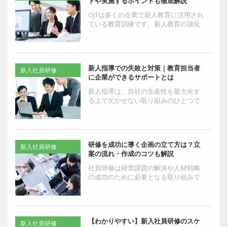
トや実施するポイントも徹底解説
OJTは多くの企業で新人教育に活用され
ている教育訓練です。新人教育の強化
を検討しており、OJTについて詳しく知
りたい人事・教育担当者もいるのでは
ないでしょうか。...
新人指導での失敗と対策｜教育担当者
新入社員研修
に企業ができるサポートとは
新人指導は、自社の生産性を最大化す
る上で欠かせない取り組みのひとつで
す。新人の段階で適切な教育を実施で
きれば、戦力になるまでの期間を短縮
できます。新人が入社する...
研修を成功に導く企画の立て方は？立
新入社員研修
案の流れ・作成のコツも解説
社員研修は経営課題の解決や人材戦略
の成功のために必要となる取り組みで
す。研修企画に役立つフレームワーク
や効果測定の方法を理解することで、
より効果の望める企画を立...
【わかりやすい】新入社員研修のスケ
新入社員研修