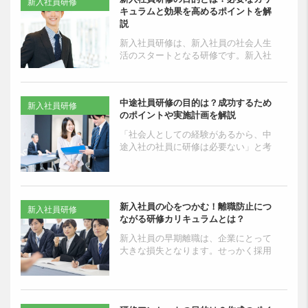
新入社員研修
キュラムと効果を高めるポイントを解
説
新入社員研修は、新入社員の社会人生
活のスタートとなる研修です。新入社
員研修の目的設計や研修内容の企画、
実施内容・運営方法がミスマッチなも
のであった場合、新入社員...
中途社員研修の目的は？成功するため
新入社員研修
のポイントや実施計画を解説
「社会人としての経験があるから、中
途入社の社員に研修は必要ない」と考
えている担当者も多いのではないでし
ょうか。新卒社員を対象にした新入社
員研修と同様に、入社後の...
新入社員の心をつかむ！離職防止につ
新入社員研修
ながる研修カリキュラムとは？
新入社員の早期離職は、企業にとって
大きな損失となります。せっかく採用
した優秀な人材が、短期間で去ってし
まうのは残念です。その原因の一つ
が、新入社員研修のカリキュ...