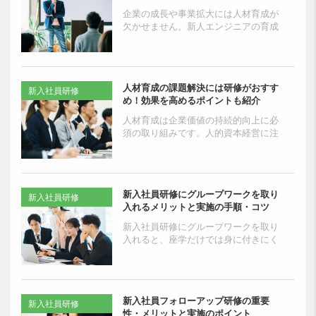
企業の成長や事業拡大には人材育成が
欠かせません。新人エンジニアの育成
やDX推進などを検討しており、IT研修
の理解を深めたい方も多いのではない
でしょうか。 ...
人材育成の課題解決には研修がおすす
新入社員研修
め！効果を高めるポイントも紹介
人材育成は企業価値の持続的向上に必
須の取り組みです。人的資本経営に注
力する企業の多くは、効果的に研修を
活用し、人材育成による経営課題の解
決を達成しています。一方...
新入社員研修にグループワークを取り
新入社員研修
入れるメリットと実施の手順・コツ
新入社員研修にグループワークを取り
入れると、座学だけでは身に付きにく
い社会人基礎力を総合的に育めます。
自発的な参加と成長を促すために、事
前準備や研修後のフォロー...
新入社員フォローアップ研修の重要
新入社員研修
性・メリットと実施のポイント