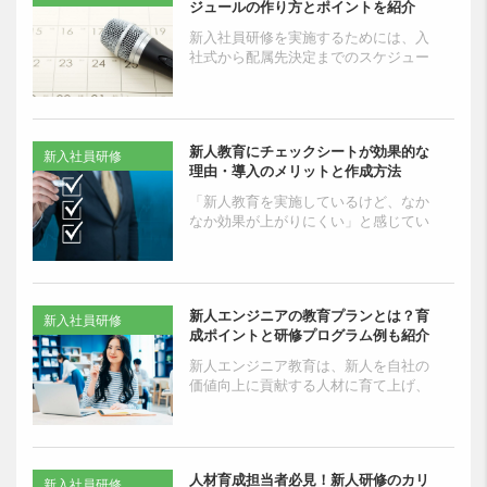
ジュールの作り方とポイントを紹介
新入社員研修を実施するためには、入
社式から配属先決定までのスケジュー
ルを組むことが必要です。新入社員研
修の計画に当たり、スケジュールの作
り方やポイントを知りたい...
新人教育にチェックシートが効果的な
新入社員研修
理由・導入のメリットと作成方法
「新人教育を実施しているけど、なか
なか効果が上がりにくい」と感じてい
る企業の担当者も多いでしょう。新人
教育の懸念点を払拭するための必須ツ
ールとなるのが、達成目標...
新人エンジニアの教育プランとは？育
新入社員研修
成ポイントと研修プログラム例も紹介
新人エンジニア教育は、新人を自社の
価値向上に貢献する人材に育て上げ、
また早期退職を防止するために重要な
取り組みです。自社の経営課題を解決
するために、新人エンジニ...
人材育成担当者必見！新人研修のカリ
新入社員研修