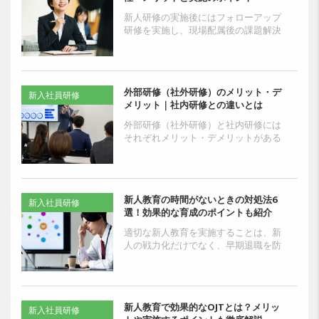
新人研修の実施後にはフォローアップ
研修を実施し、現場配属後の課題解決
をサポートすることが大切です。これ
により新入社員は業務やキャリアプラ
ンの理解を深められ、将来...
外部研修（社外研修）のメリット・デ
新入社員研修
メリット｜社内研修との違いとは
外部研修（社外研修）と社内研修には
それぞれメリット・デメリットがある
ため、自社の課題や研修ニーズに合わ
せ、適切なプログラムを計画すること
が大切です。まずは社外研...
新人教育の時間がないときの対処法6
新入社員研修
選！効果的な育成のポイントも紹介
適切な新人教育を実施することは、新
人の戦力化だけでなく、早期退職を防
止する意味でも重要です。その一方で
「新人教育に割ける時間がない」と悩
んでいる人事担当者・教育...
新人教育で効果的なOJTとは？メリッ
新入社員研修