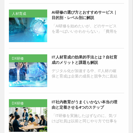
修を実施すること...
AI研修の選び方とおすすめサービス｜
人材育成
目的別・レベル別に解説
「AI研修を始めたいが、どのサービス
を選べばいいかわからない」「費用を
かけて研修を実施したが、現場で活か
されている感じがしない」——こうし
た声は、AI研修の導入...
IT人材育成の効果的手法とは？自社育
DX研修
成のメリットと課題も解説
デジタル化が加速する中、IT人材の確
保と育成は企業の成長と競争力に直結
する重要な経営課題となっています。
しかし、IT人材の不足は深刻化してお
り、必要なスキルも多...
IT社内教育がうまくいかない本当の理
DX研修
由と定着させる4つのステップ
「IT研修を実施したはずなのに、気づ
けば社員は以前と同じやり方で仕事を
している」そんな経験はないでしょう
か。 受講アンケートの満足度は高く、