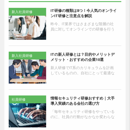
IT研修の種類は8つ！今人気のオンライ
新入社員研修
ンIT研修と注意点を解説
昨今、IT業界ではさまざまな階層の社
員に対してオンラインでの研修を行う
機会が増えています。オンライン研修
は時間や場所に縛られず研修を組める
ので、効率よく研修を進...
ITの新人研修とは？目的やメリットデ
新入社員研修
メリット・おすすめの企業10選
新人研修でIT系のカリキュラムを計画
しているものの、自社にとって最適な
IT研修企業を選びき切れずに悩んでい
る方もいるのではないでしょうか。IT
系の新人研修に関す...
情報セキュリティ研修おすすめ｜大手
社員研修
導入実績のある会社の選び方
「毎年セキュリティ研修をやっている
のに、社員の行動がなかなか変わらな
い」——そう感じている人事・教育担
当者は多いのではないでしょうか。 研