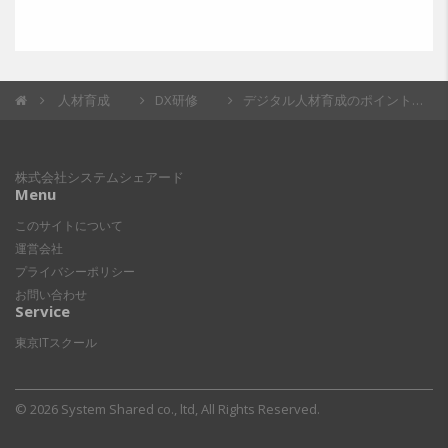
修了証も発行さ...
人材育成
DX研修
デジタル人材育成のポイント：求められるスキルや課題、育成事例を紹介
株式会社システムシェアード
Menu
このサイトについて
運営会社
プライバシーポリシー
お問い合わせ
Service
東京ITスクール
© 2026 System Shared co., ltd, All Rights Reserved.