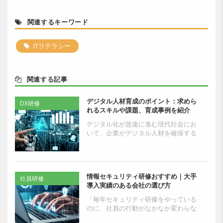
関連するキーワード
ITリテラシー
関連する記事
デジタル人材育成のポイント：求めら
DX研修
れるスキルや課題、育成事例を紹介
デジタル化が急速に進む現代社会にお
いて、企業がデジタル人材を確保する
ことは喫緊の課題となっています。 人
材確保の手段には、新規採用と社内で
の育成があります...
情報セキュリティ研修おすすめ｜大手
社員研修
導入実績のある会社の選び方
「毎年セキュリティ研修をやっている
のに、社員の行動がなかなか変わらな
い」——そう感じている人事・教育担