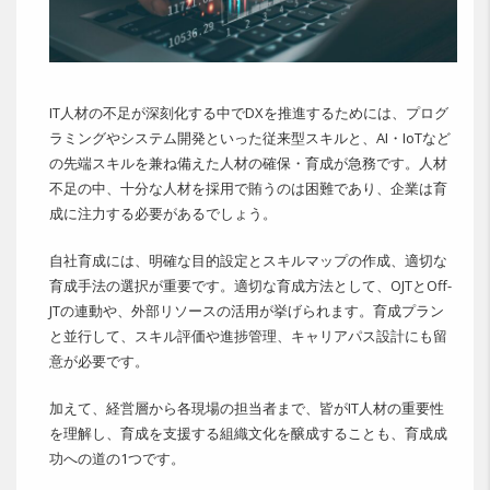
IT人材の不足が深刻化する中でDXを推進するためには、プログ
ラミングやシステム開発といった従来型スキルと、AI・IoTなど
の先端スキルを兼ね備えた人材の確保・育成が急務です。人材
不足の中、十分な人材を採用で賄うのは困難であり、企業は育
成に注力する必要があるでしょう。
自社育成には、明確な目的設定とスキルマップの作成、適切な
育成手法の選択が重要です。適切な育成方法として、OJTとOff-
JTの連動や、外部リソースの活用が挙げられます。育成プラン
と並行して、スキル評価や進捗管理、キャリアパス設計にも留
意が必要です。
加えて、経営層から各現場の担当者まで、皆がIT人材の重要性
を理解し、育成を支援する組織文化を醸成することも、育成成
功への道の1つです。