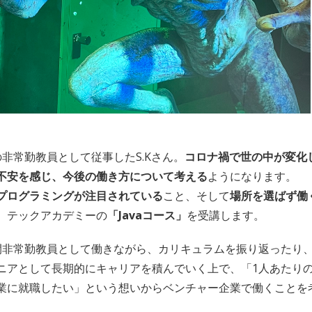
非常勤教員として従事したS.Kさん。
コロナ禍で世の中が変化
不安を感じ、今後の働き方について考える
ようになります。
らプログラミングが注目されている
こと、そして
場所を選ばず働
、テックアカデミーの
「Javaコース」
を受講します。
間非常勤教員として働きながら、カリキュラムを振り返ったり
ニアとして長期的にキャリアを積んでいく上で、「1人あたり
業に就職したい」という想いからベンチャー企業で働くことを