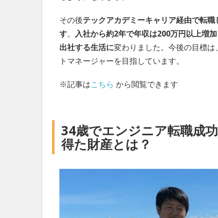
その後
テックアカデミーキャリア経由で転職
す
。
入社から約2年で年収は200万円以上増
出社する生活に
変わりました。今後の目標は
トマネージャーを目指しています。
※記事は
こちら
から閲覧できます
34歳でエンジニア転職成
得た財産とは？