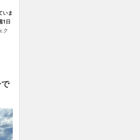
ていま
週1日
ェク
ーで