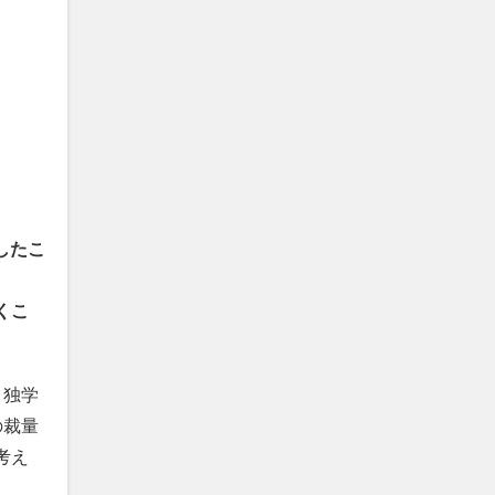
したこ
くこ
、独学
の裁量
考え