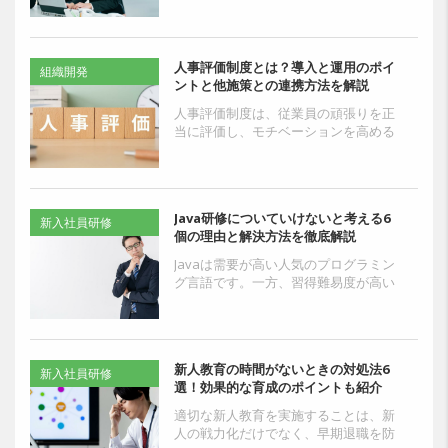
きれば、戦力になるまでの期間を短縮
できます。新人が入社する...
人事評価制度とは？導入と運用のポイ
組織開発
ントと他施策との連携方法を解説
人事評価制度は、従業員の頑張りを正
当に評価し、モチベーションを高める
ために不可欠な仕組みです。しかし、
評価基準があいまいだったり評価者の
主観に左右されたりすると...
Java研修についていけないと考える6
新入社員研修
個の理由と解決方法を徹底解説
Javaは需要が高い人気のプログラミン
グ言語です。一方、習得難易度が高い
とも言われており、企業でJava研修を
実施しても「ついていけない」「全く
理解できない」「...
新人教育の時間がないときの対処法6
新入社員研修
選！効果的な育成のポイントも紹介
適切な新人教育を実施することは、新
人の戦力化だけでなく、早期退職を防