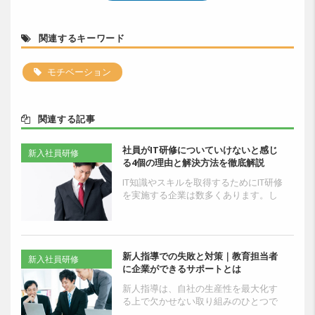
関連するキーワード
モチベーション
関連する記事
社員がIT研修についていけないと感じ
新入社員研修
る4個の理由と解決方法を徹底解説
IT知識やスキルを取得するためにIT研修
を実施する企業は数多くあります。し
かし、実際にIT研修を受けた方の中に
は「研修の内容が難しかった」「つい
ていけない」と感...
新人指導での失敗と対策｜教育担当者
新入社員研修
に企業ができるサポートとは
新人指導は、自社の生産性を最大化す
る上で欠かせない取り組みのひとつで
す。新人の段階で適切な教育を実施で