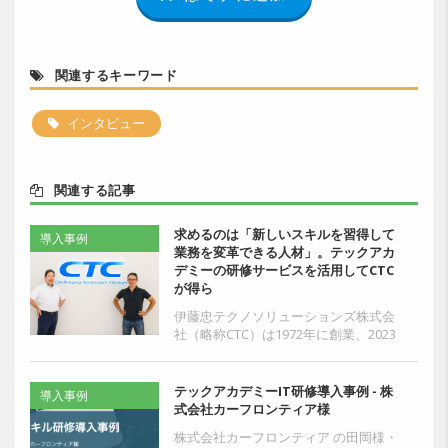
関連するキーワード
インタビュー
関連する記事
求めるのは「新しいスキルを習得して
導入事例
業務を変革できる人材」。テックアカ
デミーの研修サービスを活用してCTC
が得ら
伊藤忠テクノソリューションズ株式会
社（略称CTC）は1972年に創業、2023
年4月1日現在、グループ全体の社員数
10,120名を誇る会社です。現在はCTC
なら...
テックアカデミーIT研修導入事例 - 株
導入事例
式会社カーフロンティア様
株式会社カーフロンティア の田岡様・