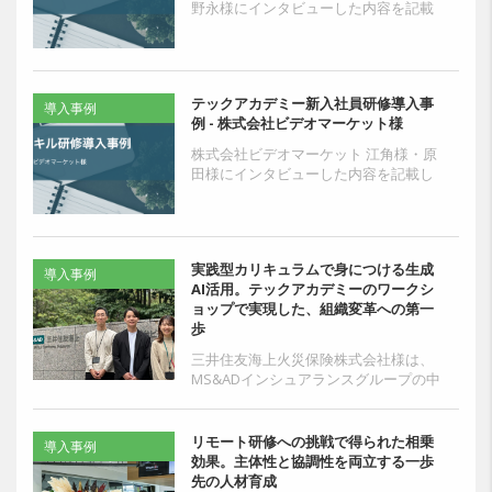
野永様にインタビューした内容を記載
しております。テックアカデミーを導
入した理由のほか社内の育成方針など
をお聞きしておりますの...
テックアカデミー新入社員研修導入事
導入事例
例 - 株式会社ビデオマーケット様
株式会社ビデオマーケット 江角様・原
田様にインタビューした内容を記載し
ております。オンライン研修を導入し
た理由のほか社内の育成方針などをお
聞きしておりますのでぜ...
実践型カリキュラムで身につける生成
導入事例
AI活用。テックアカデミーのワークシ
ョップで実現した、組織変革への第一
歩
三井住友海上火災保険株式会社様は、
MS&ADインシュアランスグループの中
核企業として損害保険事業を展開して
います。同社のIT推進部では部門の技
術力向上を...
リモート研修への挑戦で得られた相乗
導入事例
効果。主体性と協調性を両立する一歩
先の人材育成