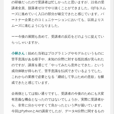
の研修だったので受講者は忙しかったと思いますが、22名の受
講者全員、脱落者ゼロでやり抜くことができました。OJTをスム
ーズに進めていく入口の部分が確立できたと感じています。パ
ートナー企業とのコミュニケーションにおいても、以前よりス
ムーズに進むようになりました。
ーー今後の展開も含めて、受講者の反応をどのように捉えてい
らっしゃいますか。
小林さん：
始めた当初はプログラミングやモデルというものに
苦手意識がある様子や、未知の分野に対する抵抗感が見られた
のですが、講座を通じて「やってみたら意外とできた」という
成功体験が得られて、苦手意識を払拭できているようでした。
これからの業務で必要となる「継続して学ぶための意欲」を醸
成できたと感じています。
企画側としては狙い通りですし、受講者の今後のためにも大変
有意義な機会となったのではないでしょうか。実際に受講者か
ら、非常に分かりやすくて良かったという声が届いています。
今回はPythonとAIの講座でしたが、データAI分野に関するもの