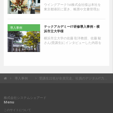
ウイングアーク1st株式会社様は本社を
東京都港区に置き、帳票や文書管理お
よびデータ活用におけるソフトウェ
ア・クラウドサービスを開発、提供し
ている会社です。中長期...
テックアカデミーIT研修導入事例 – 横
導入事例
浜市立大学様
横浜市立大学の佐藤 彰洋教授、佐藤 駿
さん(受講生)にインタビューした内容を
記載しております。テックアカデミー
を導入した理由のほか受講中の様子、
終了後の成果など...
導入事例
受講生22名が全員完走。社員のデジタルIT力を高め、データAI活用プロジェクトの円滑化へ
株式会社システムシェアード
Menu
このサイトについて