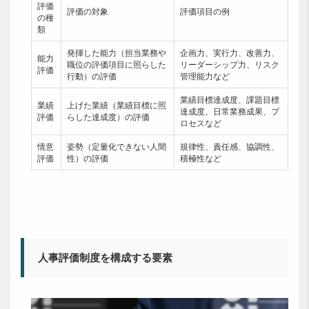
評価
評価の対象
評価項目の例
の種
類
発揮した能力（担当業務や
企画力、実行力、改善力、
能力
職位の評価項目に照らした
リーダーシップ力、リスク
評価
行動）の評価
管理能力など
業績目標達成度、課題目標
業績
上げた業績（業績目標に照
達成度、日常業務成果、プ
評価
らした達成度）の評価
ロセスなど
情意
姿勢（定量化できない人間
規律性、責任感、協調性、
評価
性）の評価
積極性など
人事評価制度を構成する要素