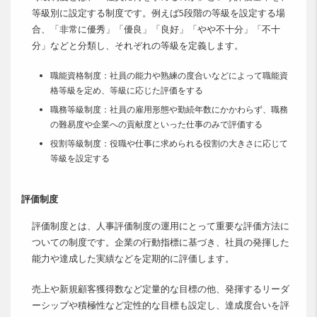
等級別に設定する制度です。例えば5段階の等級を設定する場
合、「非常に優秀」「優良」「良好」「やや不十分」「不十
分」などと分類し、それぞれの等級を定義します。
職能資格制度：社員の能力や熟練の度合いなどによって職能資
格等級を定め、等級に応じた評価をする
職務等級制度：社員の雇用形態や勤続年数にかかわらず、職務
の難易度や企業への貢献度といった仕事のみで評価する
役割等級制度：役職や仕事に求められる役割の大きさに応じて
等級を設定する
評価制度
評価制度とは、人事評価制度の運用にとって重要な評価方法に
ついての制度です。企業の行動指標に基づき、社員の発揮した
能力や達成した実績などを定期的に評価します。
売上や新規顧客獲得数など定量的な目標の他、発揮するリーダ
ーシップや積極性など定性的な目標も設定し、達成度合いを評