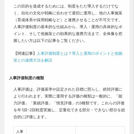
この目的を達成するためには、制度をただ導入するだけでな
く、自社の文化や戦略に合わせて適切に運用し、他の人事施策
（育成体系や採用戦略など）と連携させることが不可欠です。
人事評価制度の基本的な仕組みから、導入・運用の具体的なポ
イント、そして他施策との効果的な連携方法まで、全体像を把
握したい方は以下の記事をご覧ください。
【関連記事】
人事評価制度とは？導入と運用のポイントと他施
策との連携方法を解説
人事評価制度の種類
人事評価は、評価基準や設定された目標に照らし、絶対評価に
より行われます。実際に運用する評価の種類は一般的に、「能
力評価」「業績評価」「情意評価」の3種類です。これらの評価
を年1回~2回程度実施し、定量化できる部分・できない部分を総
合的に評価します。
人事