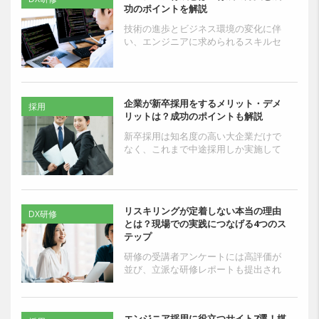
功のポイントを解説
技術の進歩とビジネス環境の変化に伴
い、エンジニアに求められるスキルセ
ットは常に変化しています。 企業が優
秀なエンジニアを確保するには、採用
だけでなく自社で...
企業が新卒採用をするメリット・デメ
採用
リットは？成功のポイントも解説
新卒採用は知名度の高い大企業だけで
なく、これまで中途採用しか実施して
こなかった中小企業にも利点がありま
す。新卒採用にはどのような特徴があ
り、中途採用と比べてどの...
リスキリングが定着しない本当の理由
DX研修
とは？現場での実践につなげる4つのス
テップ
研修の受講者アンケートには高評価が
並び、立派な研修レポートも提出され
る。しかし1か月後に現場を見ると、以
前と変わらず膨大なエクセル作業に追
われ、旧態依然とした方...
エンジニア採用に役立つサイト7選！媒