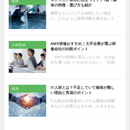
採用
体の特徴・選び方も紹介
優秀なエンジニアを採用したい場合
に、どのように採用活動を進めること
が適切か悩んでいる企業の担当者もい
るでしょう。経済産業省の「IT人材育
成の状況等について」によ...
AWS研修おすすめ｜大手企業が選ぶ研
人材育成
修会社の比較ポイント
「AWSの研修を導入したいが、どの会
社を選べばいいかわからない」「社員
のスキルレベルがバラバラで、どこか
ら手をつけるべきか迷っている」——
クラウド人材育成の担当...
IT人材とは？不足していて確保が難し
採用
い理由と育成のポイント
IT人材はDX推進やシステム開発の内製
化などに必要となるため、さまざまな
業界から需要が高まっています。採用
市場で即戦力人材を獲得することが困
難な状況が続いており...